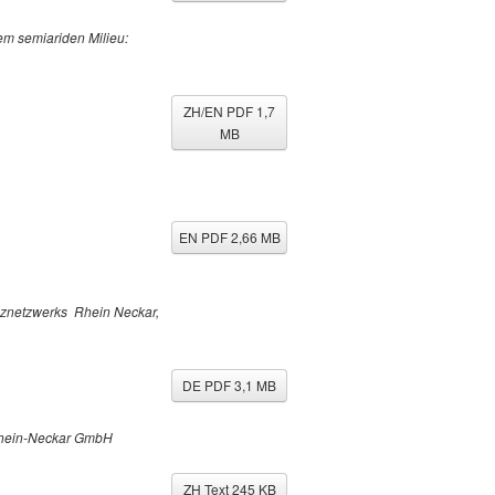
em semiariden Milieu:
ZH/EN PDF 1,7
MB
EN PDF 2,66 MB
nznetzwerks Rhein Neckar,
DE PDF 3,1 MB
 Rhein-Neckar GmbH
ZH Text 245 KB