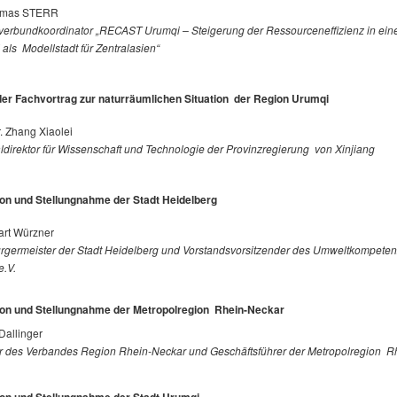
omas STERR
tverbundkoordinator „RECAST Urumqi – Steigerung der Ressourceneffizienz in ein
als Modellstadt für Zentralasien“
er Fachvortrag zur naturräumlichen Situation der Region Urumqi
r. Zhang Xiaolei
direktor für Wissenschaft und Technologie der Provinzregierung von Xinjiang
on und Stellungnahme der Stadt Heidelberg
art Würzner
rgermeister der Stadt Heidelberg und Vorstandsvorsitzender des Umweltkompete
.V.
ion und Stellungnahme der Metropolregion Rhein-Neckar
Dallinger
or des Verbandes Region Rhein-Neckar und Geschäftsführer der Metropolregion