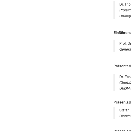
Dr. Th
Projek
Urumqi 
Einführend
Prof. D
General
Präsentati
Dr. Eck
Oberbü
UKOM e
Präsentat
Stefan 
Direkt