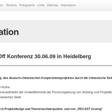
ion
Termine
Fotogalerie
Links
Sitemap
Impressum
tion
Off Konferenz 30.06.09 in Heidelberg
g des deutsch-chinesischen Kooperationsprojektes durch die chinesische Sei
U Ruihe
eneraldirektor der Umweltbehörde der Provinzregierung von Xinjiang und Projek
nesischen Seite
g in Projektdesign und Themenschwerpunkte und von „RECAST Urumqi“