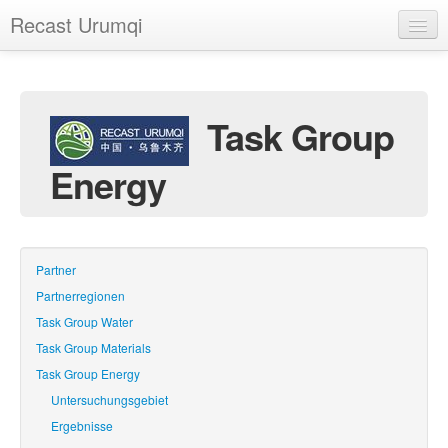
Recast Urumqi
Startseite
Das Projekt
Task Group
Dokumentation
Energy
Termine
Fotogalerie
Links
Partner
Partnerregionen
Sitemap
Task Group Water
Impressum
Task Group Materials
Task Group Energy
Untersuchungsgebiet
Ergebnisse