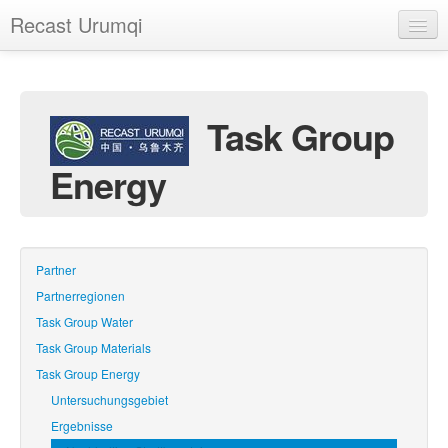
Recast Urumqi
Startseite
Das Projekt
Task Group
Dokumentation
Energy
Termine
Fotogalerie
Links
Partner
Partnerregionen
Sitemap
Task Group Water
Impressum
Task Group Materials
Task Group Energy
Untersuchungsgebiet
Ergebnisse