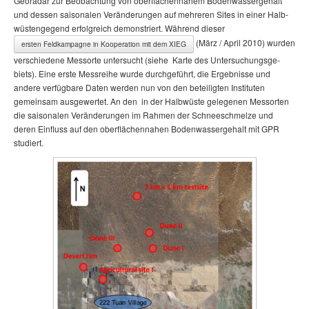
Georadar zur Be­ob­ach­tung von ober­flä­chen­na­hem Boden­wassergehalt
und dessen saisonalen Ver­än­de­rungen auf mehreren Sites in einer Halb­
wüsten­gegend erfolgreich demonstriert. Wäh­rend dieser
(März / April 2010) wurden
ersten Feldkampagne in Kooperation mit dem XIEG
ver­schie­dene Messorte untersucht (siehe Karte des Un­ter­such­ungs­ge­
biets). Eine erste Messreihe wurde durch­ge­führt, die Ergebnisse und
andere ver­füg­ba­re Daten werden nun von den be­teil­igten Instituten
gemeinsam ausgewertet. An den in der Halbwüste gelegenen Messorten
die saisonalen Ver­än­de­rungen im Rahmen der Schneeschmelze und
deren Einfluss auf den oberflächennahen Bodenwassergehalt mit GPR
studiert.