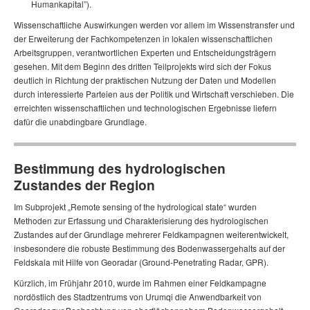
Humankapital”).
Wissenschaftliche Auswirkungen werden vor allem im Wissenstransfer und
der Erweiterung der Fach­kom­pe­ten­zen in lokalen wissenschaftlichen
Arbeitsgruppen, verantwortlichen Experten und Ent­schei­dungs­trä­gern
gesehen. Mit dem Beginn des dritten Teilprojekts wird sich der Fokus
deutlich in Richtung der praktischen Nutzung der Daten und Modellen
durch interessierte Parteien aus der Politik und Wirt­schaft verschieben. Die
erreichten wissenschaftlichen und technologischen Ergebnisse liefern
dafür die unabdingbare Grundlage.
Bestimmung des hydrologischen
Zustandes der Region
Im Subprojekt „Remote sensing of the hydrological state“ wurden
Methoden zur Erfassung und Cha­rak­te­ri­sie­rung des hydrologischen
Zustandes auf der Grundlage mehrerer Feldkampagnen wei­ter­ent­wickelt,
insbesondere die robuste Bestimmung des Bodenwassergehalts auf der
Feldskala mit Hilfe von Geo­ra­dar (Ground-Penetrating Radar, GPR).
Kürzlich, im Frühjahr 2010, wurde im Rahmen einer Feldkampagne
nordöstlich des Stadt­zen­trums von Urumqi die Anwendbarkeit von