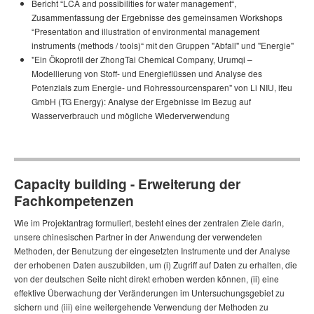
Bericht “LCA and possibilities for water management“,
Zusammenfassung der Ergebnisse des gemeinsamen Workshops
“Presentation and illustration of environmental management
instruments (methods / tools)“ mit den Gruppen "Abfall" und "Energie"
"Ein Ökoprofil der ZhongTai Chemical Company, Urumqi –
Modellierung von Stoff- und Ener­gie­flüs­sen und Analyse des
Potenzials zum Energie- und Rohressourcensparen" von Li NIU, ifeu
GmbH (TG Energy): Analyse der Ergebnisse im Bezug auf
Wasserverbrauch und mögliche Wiederverwendung
Capacity building - Erweiterung der
Fachkompetenzen
Wie im Projektantrag formuliert, besteht eines der zentralen Ziele darin,
unsere chinesischen Partner in der Anwendung der verwendeten
Methoden, der Benutzung der eingesetzten Instrumente und der Analyse
der erhobenen Daten auszubilden, um (i) Zugriff auf Daten zu erhalten, die
von der deutschen Seite nicht direkt erhoben werden können, (ii) eine
effektive Überwachung der Ver­än­de­rungen im Un­ter­su­chungs­ge­biet zu
sichern und (iii) eine weitergehende Verwendung der Methoden zu