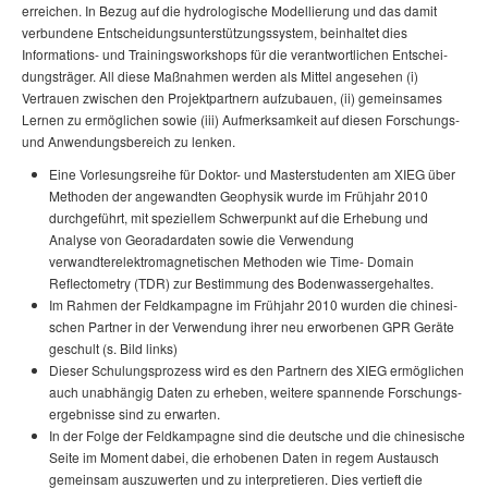
erreichen. In Bezug auf die hydrologische Modellierung und das damit
verbundene Ent­schei­dungs­un­ter­stützungs­system, beinhaltet dies
Informations- und Trainingsworkshops für die ver­ant­wort­li­chen Ent­schei­
dungs­trä­ger. All diese Maßnahmen werden als Mittel angesehen (i)
Vertrauen zwischen den Pro­jekt­part­nern aufzubauen, (ii) gemeinsames
Lernen zu ermöglichen sowie (iii) Aufmerksamkeit auf diesen Forschungs-
und Anwendungsbereich zu lenken.
Eine Vorlesungsreihe für Doktor- und Masterstudenten am XIEG über
Methoden der an­ge­wand­ten Geophysik wurde im Frühjahr 2010
durchgeführt, mit speziellem Schwerpunkt auf die Erhebung und
Analyse von Georadardaten sowie die Verwendung
verwandterelektro­ma­gne­tischen Methoden wie Time- Domain
Reflectometry (TDR) zur Bestimmung des Bo­den­was­ser­ge­hal­tes.
Im Rahmen der Feld­kam­pagne im Frühjahr 2010 wurden die chi­ne­si­
schen Partner in der Verwendung ihrer neu erworbenen GPR Geräte
geschult (s. Bild links)
Dieser Schu­lungs­pro­zess wird es den Partnern des XIEG ermöglichen
auch unabhängig Daten zu er­he­ben, weitere span­nende For­schungs­
er­gebnisse sind zu erwarten.
In der Folge der Feldkampagne sind die deutsche und die chinesische
Seite im Moment dabei, die erhobenen Daten in regem Austausch
gemeinsam auszuwerten und zu interpretieren. Dies vertieft die