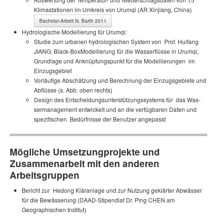
Klimastationen im Umkreis von Urumqi (AR Xinjiang, China)
Bachelor-Arbeit N. Barth 2011
Hydrologische Modellierung für Urumqi:
Studie zum urbanen hy­dro­lo­gischen System von Prof. Huifang
JIANG: Black-Box­Modellierung für die Was­ser­flüsse in Urumqi,
Grundlage und An­knü­pfungs­punkt für die Modellierungen im
Einzugsgebiet
Vorläufige Ab­schä­tzung und Be­rech­nung der Ein­zugs­ge­biete und
Ab­flüsse (s. Abb. oben rechts)
Design des Ent­scheidungs­unter­stützungs­systems für das Was­
ser­management entwickelt und an die verfügbaren Daten und
spezifischen Bedürf­nisse der Benutzer angepasst
Mögliche Umsetzungprojekte und
Zusammenarbeit mit den anderen
Arbeitsgruppen
Bericht zur Hedong Kläranlage und zur Nutzung geklärter Abwässer
für die Bewässerung (DAAD-Stipendiat Dr. Ping CHEN am
Geographischen Institut)