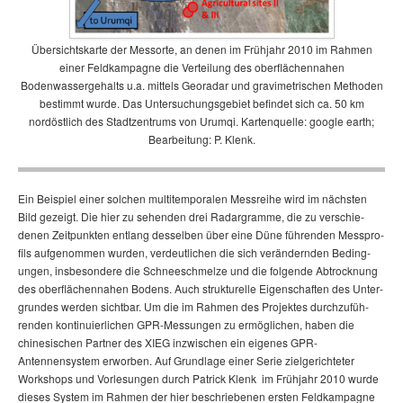
Übersichtskarte der Messorte, an denen im Frühjahr 2010 im Rahmen
einer Feldkampagne die Verteilung des oberflächennahen
Bodenwassergehalts u.a. mittels Georadar und gravimetrischen Methoden
bestimmt wurde. Das Untersuchungsgebiet befindet sich ca. 50 km
nordöstlich des Stadtzentrums von Urumqi. Kartenquelle: google earth;
Bearbeitung: P. Klenk.
Ein Beispiel einer solchen mul­ti­tem­po­ralen Messreihe wird im nächsten
Bild gezeigt. Die hier zu se­hen­den drei Radargramme, die zu ver­schie­
denen Zeitpunkten entlang des­selben über eine Düne führenden Mess­pro­
fils aufgenommen wurden, ver­deut­li­chen die sich verändernden Be­ding­
ungen, ins­be­son­dere die Schnee­schmel­ze und die folgende Ab­trocknung
des ober­flä­chen­nahen Bo­dens. Auch strukturelle Ei­gen­schaf­ten des Un­ter­
grundes werden sichtbar. Um die im Rahmen des Projektes durch­zu­füh­
renden kontinuierlichen GPR-­Mes­sun­gen zu ermöglichen, haben die
chinesischen Partner des XIEG inzwischen ein eigenes GPR-
Antennensystem erworben. Auf Grundlage einer Serie zielgerichteter
Workshops und Vorlesungen durch Patrick Klenk im Frühjahr 2010 wurde
dieses System im Rahmen der hier beschriebenen ersten Feldkampagne