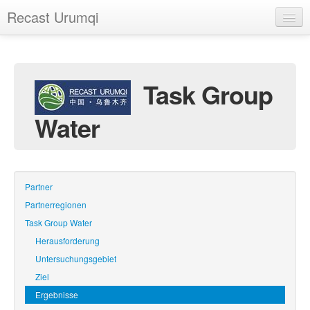
Recast Urumqi
Startseite
Das Projekt
Task Group
Dokumentation
Water
Termine
Fotogalerie
Links
Partner
Partnerregionen
Sitemap
Task Group Water
Impressum
Herausforderung
Untersuchungsgebiet
Ziel
Ergebnisse