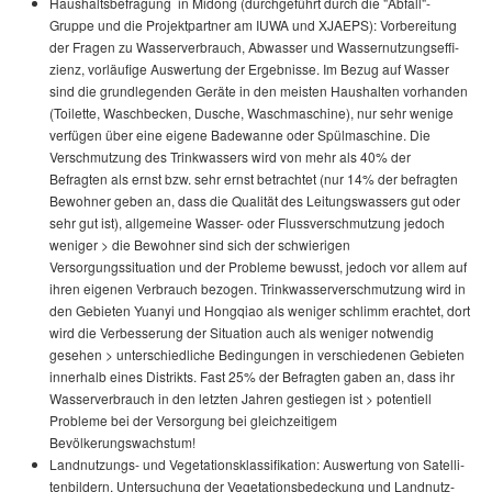
Haushaltsbefragung in Midong (durchgeführt durch die "Abfall"-
Gruppe und die Projekt­partner am IUWA und XJAEPS): Vor­be­rei­tung
der Fragen zu Was­ser­ver­brauch, Abwasser und Wasser­nutz­ungs­ef­fi­
zienz, vorläufige Auswertung der Er­geb­nis­se. Im Bezug auf Wasser
sind die grundlegenden Geräte in den meisten Haushalten vorhanden
(Toilette, Waschbecken, Dusche, Waschmaschine), nur sehr wenige
verfügen über eine eigene Badewanne oder Spülmaschine. Die
Verschmutzung des Trinkwassers wird von mehr als 40% der
Befragten als ernst bzw. sehr ernst betrachtet (nur 14% der befragten
Bewohner geben an, dass die Qualität des Leitungswassers gut oder
sehr gut ist), allgemeine Wasser- oder Flussverschmutzung jedoch
weniger > die Bewohner sind sich der schwierigen
Versorgungssituation und der Probleme bewusst, jedoch vor allem auf
ihren eigenen Verbrauch bezogen. Trinkwasserverschmutzung wird in
den Gebieten Yuanyi und Hongqiao als weniger schlimm erachtet, dort
wird die Verbesserung der Situation auch als weniger notwendig
gesehen > unterschiedliche Bedingungen in verschiedenen Gebieten
innerhalb eines Distrikts. Fast 25% der Befragten gaben an, dass ihr
Wasserverbrauch in den letzten Jahren gestiegen ist > potentiell
Probleme bei der Versorgung bei gleichzeitigem
Bevölkerungswachstum!
Landnutzungs- und Vegetations­klas­si­fi­ka­tion: Auswertung von Sa­tel­li­
ten­bildern, Untersuchung der Vege­tat­ions­bedeckung und Land­nutz­