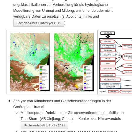
ungs­klas­si­fi­ka­ti­onen zur Vor­be­rei­tung für die hydrologische
Modellierung von Urumqi und Midong, um fehlende oder nicht
verfügbare Daten zu ersetzen (s. Abb. unten links und
)
Bachelor-Arbeit Brohmeyer 2011
Analyse von Klimatrends und Gletscherveränderungen in der
Großregion Urumqi
Multitemporale Detektion der Gletscherveränderung im östlichen
Tian Shan (AR Xinjiang, China) im Kontext des Klimawandels
Bachelor-Arbeit J. Fuchs 2011
Auswertung der Temperatur- und Niederschlagsdaten von 15