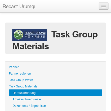
Recast Urumqi
Startseite
Das Projekt
Task Group
Dokumentation
Materials
Termine
Fotogalerie
Links
Partner
Partnerregionen
Sitemap
Task Group Water
Impressum
Task Group Materials
Herausforderung
Arbeitsschwerpunkte
Dokumente / Ergebnisse