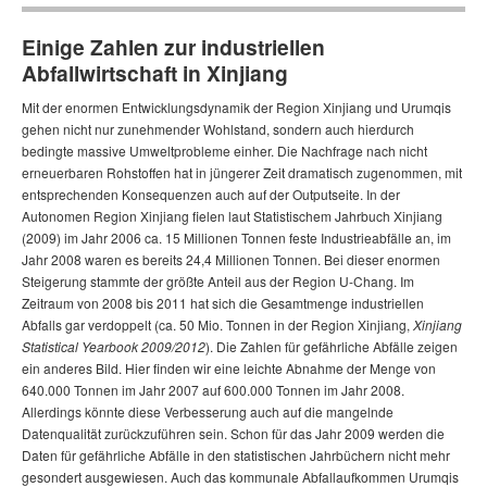
Einige Zahlen zur industriellen
Abfallwirtschaft in Xinjiang
Mit der enormen Entwicklungsdynamik der Region Xinjiang und Urumqis
gehen nicht nur zunehmender Wohlstand, sondern auch hierdurch
bedingte massive Umweltprobleme einher. Die Nachfrage nach nicht
erneuerbaren Rohstoffen hat in jüngerer Zeit dramatisch zugenommen, mit
entsprechenden Konsequenzen auch auf der Outputseite. In der
Autonomen Region Xinjiang fielen laut Statistischem Jahrbuch Xinjiang
(2009) im Jahr 2006 ca. 15 Millionen Tonnen feste Industrieabfälle an, im
Jahr 2008 waren es bereits 24,4 Millionen Tonnen. Bei dieser enormen
Steigerung stammte der größte Anteil aus der Region U-Chang. Im
Zeitraum von 2008 bis 2011 hat sich die Gesamtmenge industriellen
Abfalls gar verdoppelt (ca. 50 Mio. Tonnen in der Region Xinjiang,
Xinjiang
Statistical Yearbook 2009/2012
). Die Zahlen für gefährliche Abfälle zeigen
ein anderes Bild. Hier finden wir eine leichte Abnahme der Menge von
640.000 Tonnen im Jahr 2007 auf 600.000 Tonnen im Jahr 2008.
Allerdings könnte diese Verbesserung auch auf die mangelnde
Datenqualität zurückzuführen sein. Schon für das Jahr 2009 werden die
Daten für gefährliche Abfälle in den statistischen Jahrbüchern nicht mehr
gesondert ausgewiesen. Auch das kommunale Abfallaufkommen Urumqis