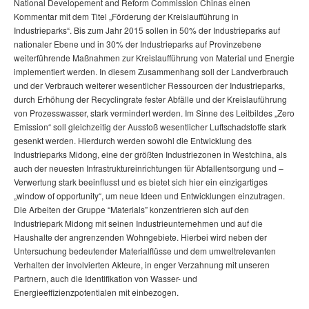
National Developement and Reform Commission Chinas einen
Kommentar mit dem Titel „Förderung der Kreislaufführung in
Industrieparks“. Bis zum Jahr 2015 sollen in 50% der Industrieparks auf
nationaler Ebene und in 30% der Industrieparks auf Provinzebene
weiterführende Maßnahmen zur Kreislaufführung von Material und Energie
implementiert werden. In diesem Zusammenhang soll der Landverbrauch
und der Verbrauch weiterer wesentlicher Ressourcen der Industrieparks,
durch Erhöhung der Recyclingrate fester Abfälle und der Kreislauführung
von Prozesswasser, stark vermindert werden. Im Sinne des Leitbildes „Zero
Emission“ soll gleichzeitig der Ausstoß wesentlicher Luftschadstoffe stark
gesenkt werden. Hierdurch werden sowohl die Entwicklung des
Industrieparks Midong, eine der größten Industriezonen in Westchina, als
auch der neuesten Infrastruktureinrichtungen für Abfallentsorgung und –
Verwertung stark beeinflusst und es bietet sich hier ein einzigartiges
„window of opportunity“, um neue Ideen und Entwicklungen einzutragen.
Die Arbeiten der Gruppe “Materials” konzentrieren sich auf den
Industriepark Midong mit seinen Industrieunternehmen und auf die
Haushalte der angrenzenden Wohngebiete. Hierbei wird neben der
Untersuchung bedeutender Materialflüsse und dem umweltrelevanten
Verhalten der involvierten Akteure, in enger Verzahnung mit unseren
Partnern, auch die Identifikation von Wasser- und
Energieeffizienzpotentialen mit einbezogen.